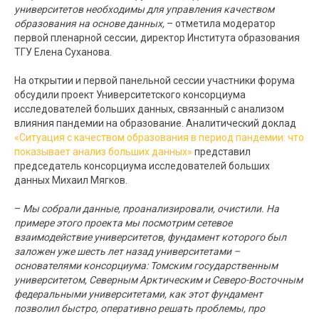
университетов необходимы для управления качеством
образования на основе данных,
– отметила модератор
первой пленарной сессии, директор Института образования
ТГУ Елена Суханова.
На открытии и первой панельной сессии участники форума
обсудили проект Университетского консорциума
исследователей больших данных, связанный с анализом
влияния пандемии на образование. Аналитический доклад
«Ситуация с качеством образования в период пандемии: что
показывает анализ больших данных»
представил
председатель консорциума исследователей больших
данных Михаил Мягков.
–
Мы собрали данные, проанализировали, очистили. На
примере этого проекта мы посмотрим сетевое
взаимодействие университетов, фундамент которого был
заложен уже шесть лет назад университетами –
основателями консорциума: Томским государственным
университетом, Северным Арктическим и Северо-Восточным
федеральными университетами, как этот фундамент
позволил быстро, оперативно решать проблемы, про