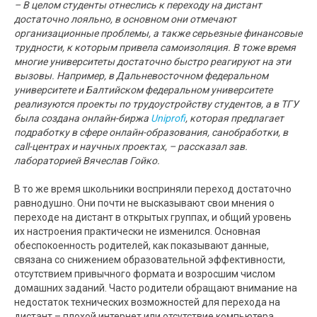
– В целом студенты отнеслись к переходу на дистант
достаточно лояльно, в основном они отмечают
организационные проблемы, а также серьезные финансовые
трудности, к которым привела самоизоляция. В тоже время
многие университеты достаточно быстро реагируют на эти
вызовы. Например, в Дальневосточном федеральном
университете и Балтийском федеральном университете
реализуются проекты по трудоустройству студентов, а в ТГУ
была создана онлайн-биржа
Uniprofi
, которая предлагает
подработку в сфере онлайн-образования, санобработки, в
call-центрах и научных проектах, – рассказал зав.
лабораторией Вячеслав Гойко.
В то же время школьники восприняли переход достаточно
равнодушно. Они почти не высказывают свои мнения о
переходе на дистант в открытых группах, и общий уровень
их настроения практически не изменился. Основная
обеспокоенность родителей, как показывают данные,
связана со снижением образовательной эффективности,
отсутствием привычного формата и возросшим числом
домашних заданий. Часто родители обращают внимание на
недостаток технических возможностей для перехода на
дистант – плохой интернет или отсутствие компьютера.