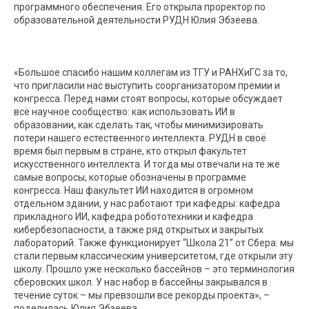
программного обеспечения. Его открыла проректор по
образовательной деятельности РУДН Юлия Эбзеева.
«Большое спасибо нашим коллегам из ТГУ и РАНХиГС за то,
что пригласили нас выступить соорганизатором премии и
конгресса. Перед нами стоят вопросы, которые обсуждает
всё научное сообщество: как использовать ИИ в
образовании, как сделать так, чтобы минимизировать
потери нашего естественного интеллекта. РУДН в своё
время был первым в стране, кто открыл факультет
искусственного интеллекта. И тогда мы отвечали на те же
самые вопросы, которые обозначены в программе
конгресса. Наш факультет ИИ находится в огромном
отдельном здании, у нас работают три кафедры: кафедра
прикладного ИИ, кафедра робототехники и кафедра
кибербезопасности, а также ряд открытых и закрытых
лабораторий. Также функционирует “Школа 21” от Сбера: мы
стали первым классическим университетом, где открыли эту
школу. Прошло уже несколько бассейнов – это терминология
сберовских школ. У нас набор в бассейны закрывался в
течение суток – мы превзошли все рекорды проекта», –
поделилась Юлия Эбзеева.