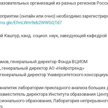
азовательных организаций из разных регионов Росси
оприятии (онлайн или очно) необходимо зарегистрир
forms.gle/EfmLWm9eb2WWGQTd7
й Кашпур, канд. социол. наук, заведующий кафедрой
амов, генеральный директор Фонда ВЦИОМ
а, генеральный директор АО «Нейротренд»
, генеральный директор Университетского консорциу
 аналитик лаборатории прикладного анализа больших
 заместитель директора Института образования Цент
сионального образования, Лаборатория непрерывног
ШЭ