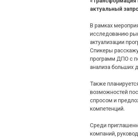
«Трансформация 
актуальный запро
В рамках меропри
исследованию рын
актуализации про
Спикеры расскажу
программ ДПО с п
анализа больших д
Также планируетс
возможностей пос
спросом и предло
компетенций.
Среди приглашенн
компаний, руково