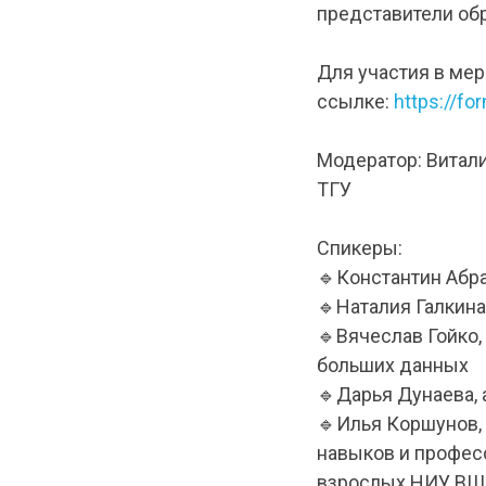
представители обр
Для участия в мер
ссылке:
https://
Модератор: Витали
ТГУ
Спикеры:
🔹Константин Абр
🔹Наталия Галкин
🔹Вячеслав Гойко
больших данных
🔹Дарья Дунаева,
🔹Илья Коршунов,
навыков и профес
взрослых НИУ В