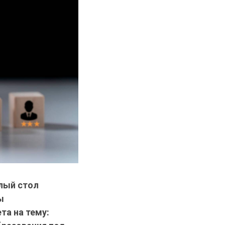
лый стол
ы
та на тему: