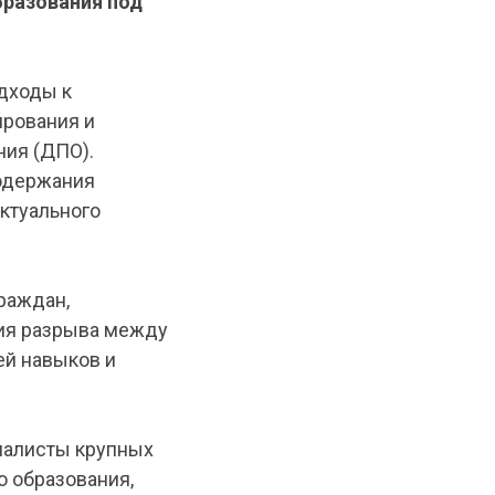
разования под
дходы к
ирования и
ния (ДПО).
содержания
ктуального
раждан,
ния разрыва между
ей навыков и
иалисты крупных
о образования,