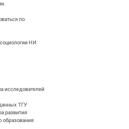
и.
оваться по
 социологии НИ
ма исследователей
 данных ТГУ
ра развития
о образования