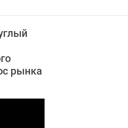
углый
го
ос рынка