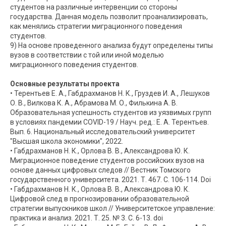
студентов на различные интервенции со стороны
государства. Данная модель позволит проанализировать,
как менялись стратегии миграционного поведения
студентов.
9) На основе проведенного анализа будут определены типы
вузов в соответствии с той или иной моделью
миграционного поведения студентов.
Основные результаты проекта
• Терентьев Е. А., Габдрахманов Н. К., Груздев И. А., Лешуков
О. В., Вилкова К. А., Абрамова М. О., Филькина А. В.
Образовательная успешность студентов из уязвимых групп
в условиях пандемии COVID-19 / Науч. ред.: Е. А. Терентьев.
Вып. 6. Национальный исследовательский университет
"Высшая школа экономики", 2022.
• Габдрахманов Н. К., Орлова В. В., Александрова Ю. К.
Миграционное поведение студентов российских вузов на
основе данных цифровых следов // Вестник Томского
государственного университета. 2021. Т. 467. С. 106-114. Doi
• Габдрахманов Н. К., Орлова В. В., Александрова Ю. К.
Цифровой след в прогнозировании образовательной
стратегии выпускников школ // Университетское управление:
практика и анализ. 2021. Т. 25. № 3. С. 6-13. doi