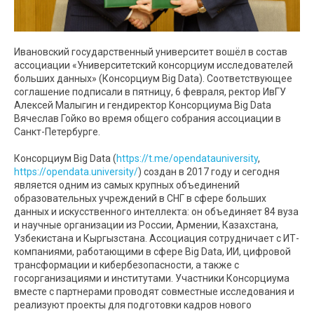
Ивановский государственный университет вошёл в состав
ассоциации «Университетский консорциум исследователей
больших данных» (Консорциум Big Data). Соответствующее
соглашение подписали в пятницу, 6 февраля, ректор ИвГУ
Алексей Малыгин и гендиректор Консорциума Big Data
Вячеслав Гойко во время общего собрания ассоциации в
Санкт-Петербурге.
Консорциум Big Data (
https://t.me/opendatauniversity
,
https://opendata.university/
) создан в 2017 году и сегодня
является одним из самых крупных объединений
образовательных учреждений в СНГ в сфере больших
данных и искусственного интеллекта: он объединяет 84 вуза
и научные организации из России, Армении, Казахстана,
Узбекистана и Кыргызстана. Ассоциация сотрудничает с ИТ-
компаниями, работающими в сфере Big Data, ИИ, цифровой
трансформации и кибербезопасности, а также с
госорганизациями и институтами. Участники Консорциума
вместе с партнерами проводят совместные исследования и
реализуют проекты для подготовки кадров нового