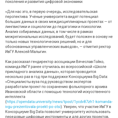
поколения и развития цифровой экономики.
«Для нас это, в первую очередь, исследовательская
перспектива. Учёные университета видят потенциал
больших данных в своих междисциплинарных проектах — от
лингвистики и социологии до педагогики и психологии.
Анализ собираемых данных, в том числе в рамках
межрегиональных исследований, будет положен в основу не
только новых технологических решений, но и для
обоснованных управленческих выводов», — отметил ректор
ИвГУ Алексей Малыгин.
Как рассказал гендиректор ассоциации Вячеслав Гойко,
команда ИвГУ ранее отучилась во всероссийской «Школе
прикладного анализа данных», которая проводится
несколько раз в год при поддержке Консорциума Big Data:
«Специалисты вуза под руководством экспертов
разработали проект по сохранению фольклорного архива
Ивановской области с помощью технологий искусственного
интеллекта
(
https://opendata.university/news/tpost/1ycdv87zh1-komanda-
ivgu-prezentovala-proekt-po-otsi
). Уверен, что участие ИвГУ в
Консорциуме Big Data позволит университету использовать
передовые цифровые инструменты и для других проектов,