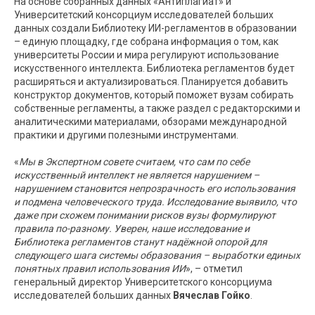
На основе собранных данных «Антиплагиат» и
Университетский консорциум исследователей больших
данных создали Библиотеку ИИ-регламентов в образовании
– единую площадку, где собрана информация о том, как
университеты России и мира регулируют использование
искусственного интеллекта. Библиотека регламентов будет
расширяться и актуализироваться. Планируется добавить
конструктор документов, который поможет вузам собирать
собственные регламенты, а также раздел с редакторскими и
аналитическими материалами, обзорами международной
практики и другими полезными инструментами.
«
Мы в Экспертном совете считаем, что сам по себе
искусственный интеллект не является нарушением –
нарушением становится непрозрачность его использования
и подмена человеческого труда. Исследование выявило, что
даже при схожем понимании рисков вузы формулируют
правила по-разному. Уверен, наше исследование и
Библиотека регламентов станут надёжной опорой для
следующего шага системы образования – выработки единых
понятных правил использования ИИ
», – отметил
генеральный директор Университетского консорциума
исследователей больших данных
Вячеслав Гойко
.