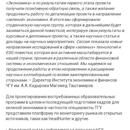
«Экономика» и по результатам первого этапа проекта
получили позитивную обратную связь, а также желание
продолжить работу по детализации проекта в направлении
«зеленой» экономики. В итоге мы сформировали
студенческую научную группу, которая в дальнейшем будет
заниматься данной повесткой, интегрируя свои результаты в
курсовые и дипломные проекты, а также научные статьи и
доклады на научных мероприятиях. Сессия показала новые
направления исследований в сфере «зеленых» технологий и
ESG-повестки, которая все активнее масштабируется в
нашей стране, проникая в различные области финансовой
системы и экономических отношений. Мы надеемся на
продолжение работы в этом направлении и расширение
научных коллабораций со всеми заинтересованными
сторонами.
– Директор Института экономики и финансов
ЧГУ им. А.А. Кадырова Магомед Таштамиров.
Для проектирования востребованных образовательных
программ в целом и последующей подготовки кадров для
зеленой экономики в частности специалисты ТГУ
представили платформу по мониторингу рынка из открытых
источников, таких как HeadHunter и другие.
-
Уже второй год мы собираемся на площадке ЧГУ.