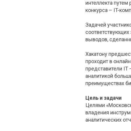
интеллекта путем
конкурса – IT-ком
Задачей участник
соответствующих з
выводов, сделанн
Хакатону предшес
проходит в онлай
представители IT
аналитикой больш
преимуществах би
Цель и задачи
Целями «Московск
владения инструм
аналитических от