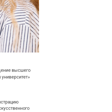
дение высшего
 университет»
нстрацию
скусственного