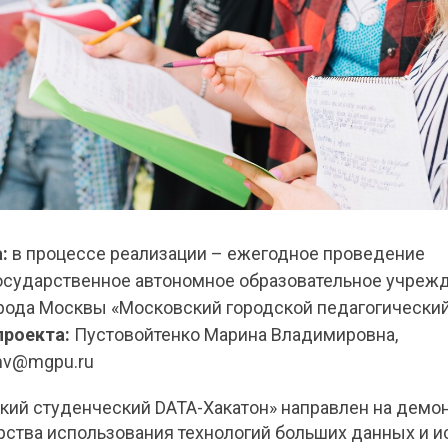
а:
в
процессе реализации – ежегодное проведение
осударственное автономное образовательное учреж
рода Москвы «Московский городской педагогический
проекта:
Пустовойтенко Марина Владимировна,
mv@mgpu.ru
кий студенческий DATA-Хакатон» направлен на демо
рства использования технологий больших данных и и