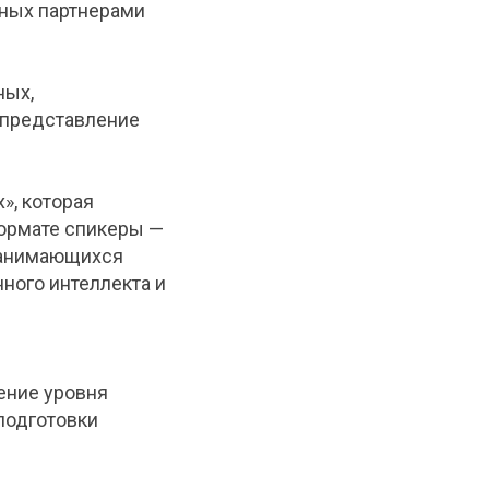
нных партнерами
ных,
е представление
», которая
формате спикеры —
 занимающихся
ного интеллекта и
ение уровня
подготовки