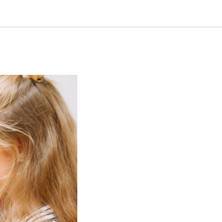
й DATA-