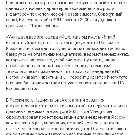
При этом власти страны называют искусственный интеллект
одним из ключевых драйверов экономического роста
и фактором технологической независимости. Совокупный
вклад ИИ-технологий в ВВП России к 2030 году должен
превысить 11 трлн рублей.
«Учитывая всё это, сфера ИИ должна бы иметь чёткий
и понятный закон, но пока такого документа в России нет.
К сожалению, сегодня регулирование происходит точечно,
базируясь на отдельных инициативах, ведомственных актах,
которые не образуют единой системы. Существующая
нормативно-правовая база не успевает за темпами
технологических изменений, что тормозит внедрение ИИ
и ограничивает инвестиции», — говорит директор Института
анализа больших данных и искусственного интеллекта ТГУ
Вячеслав Гойко.
В России есть Национальная стратегия развития
искусственного интеллекта и законы об экспериментальных
правовых режимах, а в августе 2025 года Минцифры
сформулировал проект концепции для внедрения в России
комплексного регулирования, основой которого должен
стать человекоориентированный подход. Отдельный закон
об ИИ активно обсуждается, но его точные сроки принятия