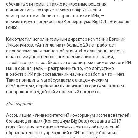
обсудить эти темы, а также конкретные решения
и инициативы, которые помогут закрыть наши
университетские боли в вопросах этики и ИИ», —
комментирует гендиректор Консорциума Big Data Вячеслав
Гойко.
Как отметил исполнительный директор компании Евгений
Лукьянчиков, «Антиплагиат» больше 20 лет работает
с вопросами академической этики: «Но если раньше речь
шла преимущественно о выявлении заимствований,
то сейчас нужно разбираться с границами применимости ИИ.
Наша общая цель — разграничить то, что допустимо
в работе с ИИ при составлении научных работ, а что — нет.
Такие принципы мы обсуждаем с академическим
сообществом, переводим их на язык алгоритмов, а затем
превращаем в удобный и полезный продукт».
Для справки:
Ассоциация «Университетский консорциум исследователей
больших данных» (Консорциум Big Data) создана в 2017
году. Сегодня это одно из самых крупных объединений
образовательных учреждений в СНГ в сфере больших